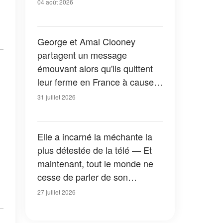
04 août 2026
George et Amal Clooney
partagent un message
émouvant alors qu'ils quittent
leur ferme en France à cause
des feux de forêt — Tous les
31 juillet 2026
détails
Elle a incarné la méchante la
plus détestée de la télé — Et
maintenant, tout le monde ne
cesse de parler de son
apparition dans la nouvelle
27 juillet 2026
version de « La Petite Maison
dans la prairie » — Photos