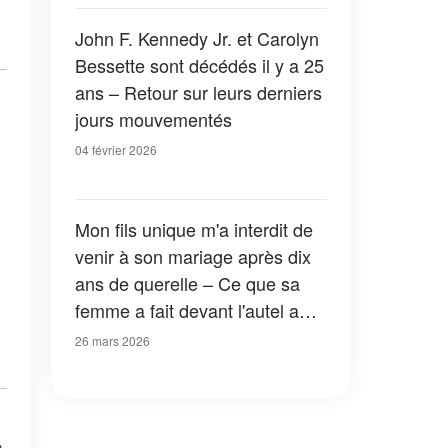
ceci aujourd'hui. »
John F. Kennedy Jr. et Carolyn
Bessette sont décédés il y a 25
ans – Retour sur leurs derniers
jours mouvementés
04 février 2026
Mon fils unique m'a interdit de
venir à son mariage après dix
ans de querelle – Ce que sa
femme a fait devant l'autel a
ému tout le monde aux larmes
26 mars 2026
s