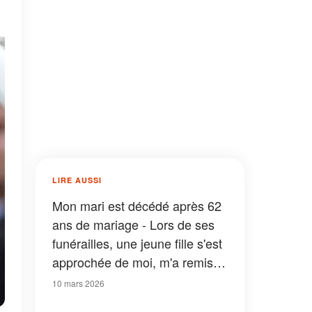
LIRE AUSSI
Mon mari est décédé après 62
ans de mariage - Lors de ses
funérailles, une jeune fille s'est
approchée de moi, m'a remis
une enveloppe et m'a dit : « Il
10 mars 2026
m'a demandé de vous remettre