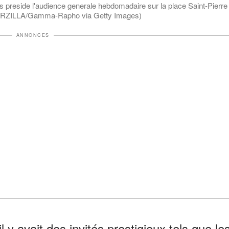
eside l'audience generale hebdomadaire sur la place Saint-Pierre
 MARZILLA/Gamma-Rapho via Getty Images)
ANNONCES
 y avait des invités prestigieux tels que le