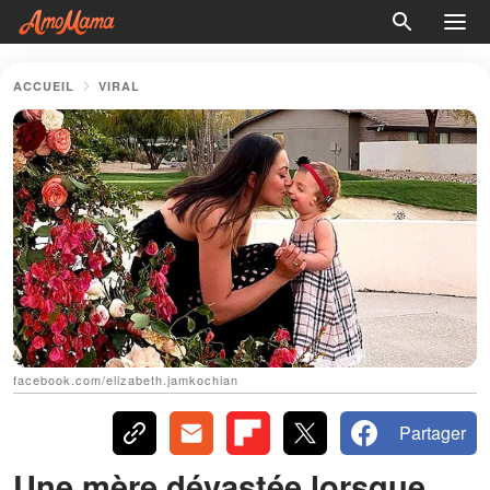
ACCUEIL
VIRAL
facebook.com/elizabeth.jamkochian
Partager
Une mère dévastée lorsque