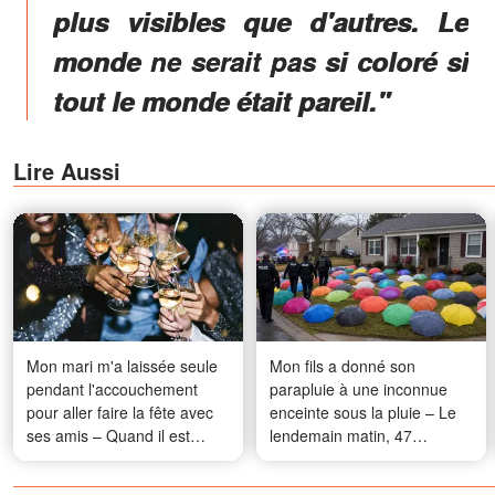
plus visibles que d'autres. Le
monde ne serait pas si coloré si
tout le monde était pareil."
Lire Aussi
Mon mari m'a laissée seule
Mon fils a donné son
pendant l'accouchement
parapluie à une inconnue
pour aller faire la fête avec
enceinte sous la pluie – Le
ses amis – Quand il est
lendemain matin, 47
rentré à la maison, ce qu'a
parapluies sont apparus sur
fait sa grand-mère de 90 ans
notre pelouse, chacun