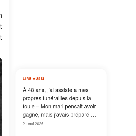
n
t
t
LIRE AUSSI
À 48 ans, j'ai assisté à mes
propres funérailles depuis la
foule – Mon mari pensait avoir
gagné, mais j'avais préparé ma
revanche
21 mai 2026