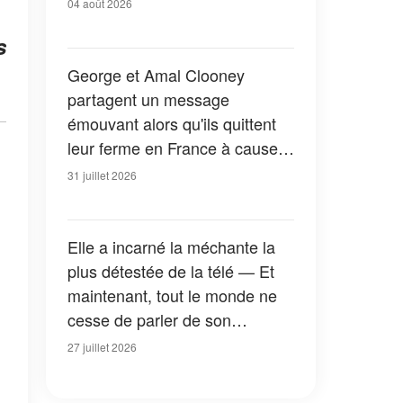
04 août 2026
s
George et Amal Clooney
partagent un message
émouvant alors qu'ils quittent
leur ferme en France à cause
des feux de forêt — Tous les
31 juillet 2026
détails
Elle a incarné la méchante la
plus détestée de la télé — Et
maintenant, tout le monde ne
cesse de parler de son
apparition dans la nouvelle
27 juillet 2026
version de « La Petite Maison
dans la prairie » — Photos