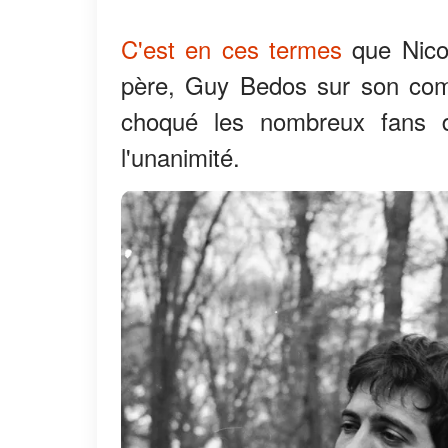
C'est en ces termes
que Nico
père, Guy Bedos sur son comp
choqué les nombreux fans de
l'unanimité.