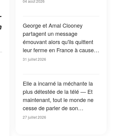
04 août 2026
-
George et Amal Clooney
n
partagent un message
émouvant alors qu'ils quittent
leur ferme en France à cause
des feux de forêt — Tous les
31 juillet 2026
détails
Elle a incarné la méchante la
plus détestée de la télé — Et
maintenant, tout le monde ne
cesse de parler de son
apparition dans la nouvelle
27 juillet 2026
version de « La Petite Maison
dans la prairie » — Photos