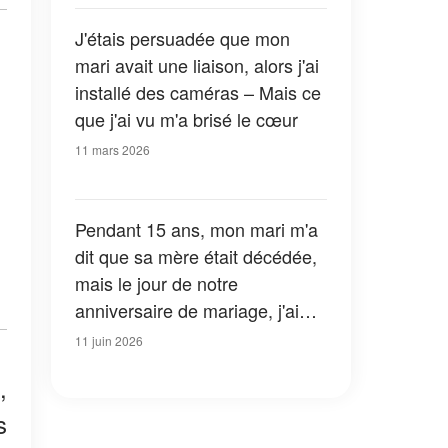
J'étais persuadée que mon
mari avait une liaison, alors j'ai
installé des caméras – Mais ce
que j'ai vu m'a brisé le cœur
11 mars 2026
Pendant 15 ans, mon mari m'a
dit que sa mère était décédée,
mais le jour de notre
anniversaire de mariage, j'ai
découvert la vérité choquante
11 juin 2026
qui se cachait sous son lit
,
d'hôpital
s