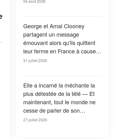
04 août 2026
e
George et Amal Clooney
partagent un message
émouvant alors qu'ils quittent
leur ferme en France à cause
des feux de forêt — Tous les
31 juillet 2026
détails
Elle a incarné la méchante la
plus détestée de la télé — Et
maintenant, tout le monde ne
cesse de parler de son
apparition dans la nouvelle
27 juillet 2026
version de « La Petite Maison
dans la prairie » — Photos