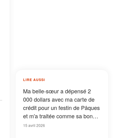
LIRE AUSSI
Ma belle-sœur a dépensé 2
000 dollars avec ma carte de
crédit pour un festin de Pâques
et m'a traitée comme sa bonne,
mais la surprise qui l'attendait à
15 avril 2026
l'aéroport l'a fait fondre en