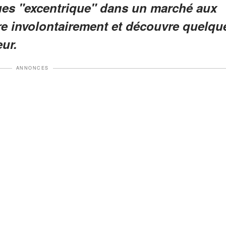
ues "excentrique" dans un marché aux
vre involontairement et découvre quelqu
eur.
ANNONCES