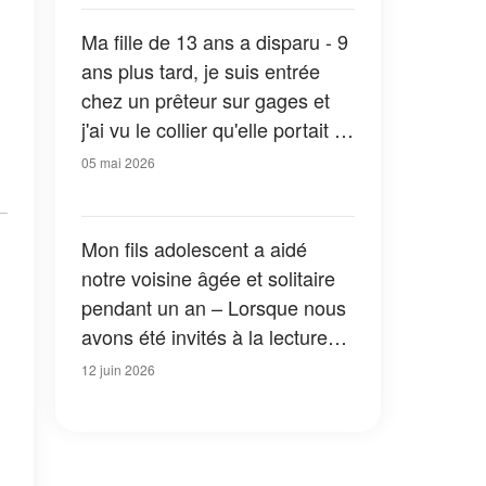
larmes
Ma fille de 13 ans a disparu - 9
ans plus tard, je suis entrée
chez un prêteur sur gages et
j'ai vu le collier qu'elle portait ce
jour-là
05 mai 2026
Mon fils adolescent a aidé
notre voisine âgée et solitaire
pendant un an – Lorsque nous
avons été invités à la lecture
finale de son testament, sa
12 juin 2026
famille s’est moquée de lui
jusqu’à ce que l’avocat ouvre la
dernière enveloppe