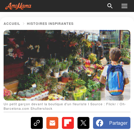
ACCUEIL
HISTOIRES INSPIRANTES
Un petit garçon devant la boutique d'un fleuriste І Source : Flickr / Oh-
Barcelona.com Shutterstock
Partager