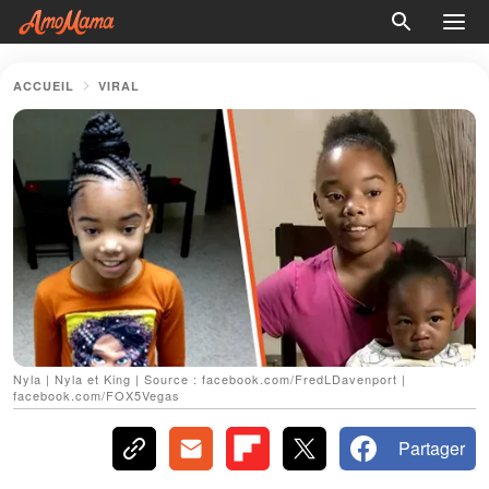
ACCUEIL
VIRAL
Nyla | Nyla et King | Source : facebook.com/FredLDavenport |
facebook.com/FOX5Vegas
Partager