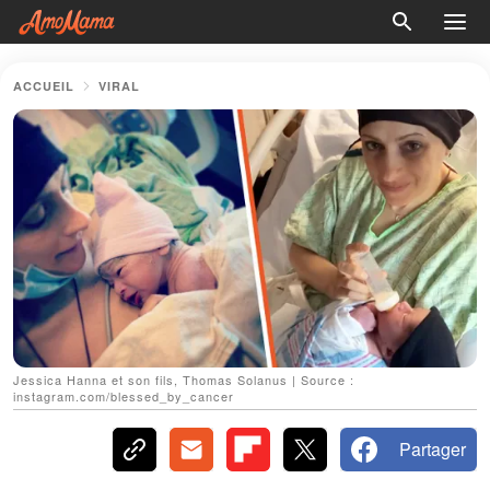
ACCUEIL
VIRAL
Jessica Hanna et son fils, Thomas Solanus | Source :
instagram.com/blessed_by_cancer
Partager