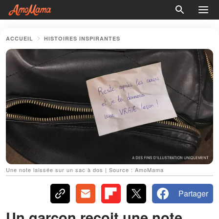
ACCUEIL
HISTOIRES INSPIRANTES
Une note laissée sur un sac à dos | Source : AmoMama
Partager
Un garçon reçoit une note