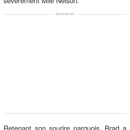
sévèrement Mlle Nelson.
ANNONCES
Retenant son sourire narquois, Brad a