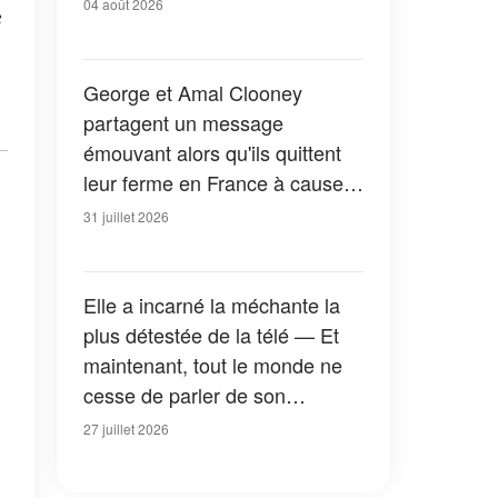
04 août 2026
s
George et Amal Clooney
partagent un message
émouvant alors qu'ils quittent
leur ferme en France à cause
des feux de forêt — Tous les
31 juillet 2026
détails
Elle a incarné la méchante la
plus détestée de la télé — Et
maintenant, tout le monde ne
cesse de parler de son
apparition dans la nouvelle
27 juillet 2026
version de « La Petite Maison
dans la prairie » — Photos