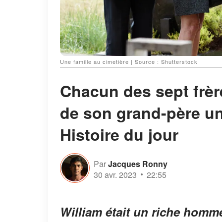
Une famille au cimetière | Source : Shutterstock
Chacun des sept frère
de son grand-père un 
Histoire du jour
Par
Jacques Ronny
30 avr. 2023
22:55
William était un riche homme 