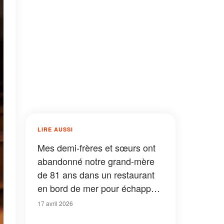
LIRE AUSSI
Mes demi-frères et sœurs ont
abandonné notre grand-mère
de 81 ans dans un restaurant
en bord de mer pour échapper
à une addition de 412 dollars –
17 avril 2026
La leçon que je leur ai donnée