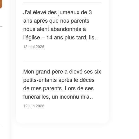
les hantera à jamais
J'ai élevé des jumeaux de 3
ans après que nos parents
nous aient abandonnés à
l'église – 14 ans plus tard, ils
sont revenus et m'ont fait une
13 mai 2026
demande que je n'oublierai
jamais
Mon grand-père a élevé ses six
petits-enfants après le décès
de mes parents. Lors de ses
funérailles, un inconnu m'a
glissé un mot et m'a murmuré :
12 juin 2026
« Ceci vous expliquera ce qui
est vraiment arrivé à vos
parents. »