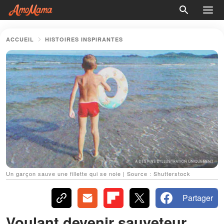
ACCUEIL
HISTOIRES INSPIRANTES
Un garçon sauve une fillette qui se noie | Source : Shutterstock
Partager
Voulant devenir sauveteur