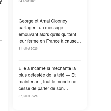
t
04 août 2026
George et Amal Clooney
partagent un message
émouvant alors qu'ils quittent
leur ferme en France à cause
des feux de forêt — Tous les
31 juillet 2026
détails
Elle a incarné la méchante la
plus détestée de la télé — Et
maintenant, tout le monde ne
cesse de parler de son
apparition dans la nouvelle
27 juillet 2026
version de « La Petite Maison
dans la prairie » — Photos