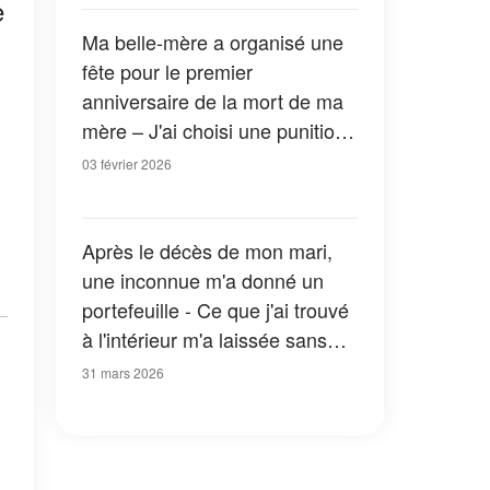
e
Ma belle-mère a organisé une
fête pour le premier
anniversaire de la mort de ma
mère – J'ai choisi une punition
pire que d'appeler la police
03 février 2026
Après le décès de mon mari,
une inconnue m'a donné un
portefeuille - Ce que j'ai trouvé
à l'intérieur m'a laissée sans
voix
31 mars 2026