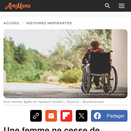
ACCUEIL
HISTOIRES INSPIRANTES
Une femme âgée en fauteuil roulant | Source : Shutterstock
Partager
Une femme ne cesse de