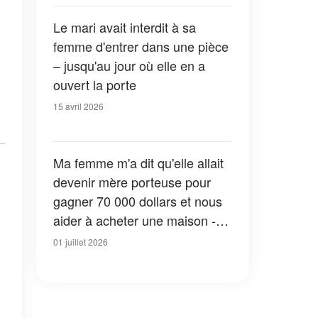
j'ai eu un choc
Le mari avait interdit à sa
femme d'entrer dans une pièce
– jusqu'au jour où elle en a
ouvert la porte
15 avril 2026
Ma femme m'a dit qu'elle allait
devenir mère porteuse pour
gagner 70 000 dollars et nous
aider à acheter une maison -
Quand je l'ai entendue parler à
01 juillet 2026
mon patron, je suis devenu
pâle