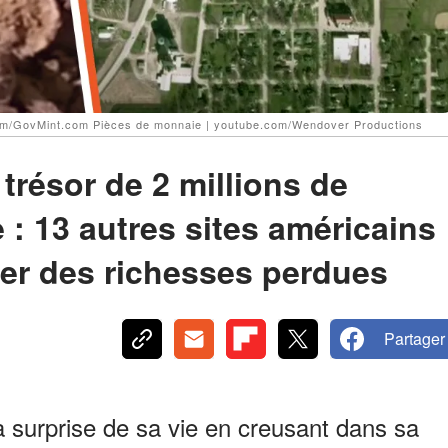
.com/GovMint.com Pièces de monnaie | youtube.com/Wendover Productions
résor de 2 millions de
 : 13 autres sites américains
ver des richesses perdues
Partager
surprise de sa vie en creusant dans sa