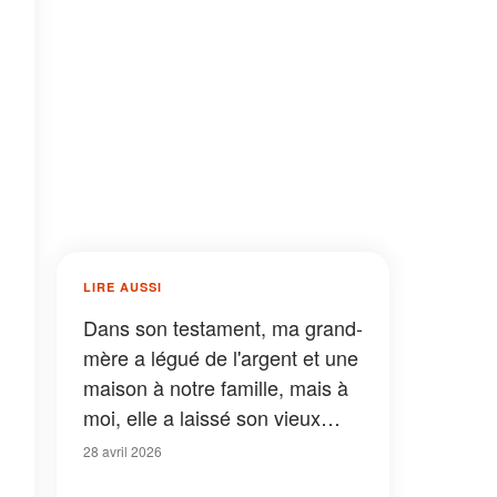
LIRE AUSSI
Dans son testament, ma grand-
mère a légué de l'argent et une
maison à notre famille, mais à
moi, elle a laissé son vieux
chien – Après avoir trouvé un
28 avril 2026
mot et une clé dans son collier,