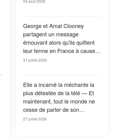
04 août 2026
George et Amal Clooney
partagent un message
émouvant alors qu'ils quittent
leur ferme en France à cause
des feux de forêt — Tous les
31 juillet 2026
détails
Elle a incarné la méchante la
plus détestée de la télé — Et
maintenant, tout le monde ne
cesse de parler de son
apparition dans la nouvelle
27 juillet 2026
version de « La Petite Maison
dans la prairie » — Photos