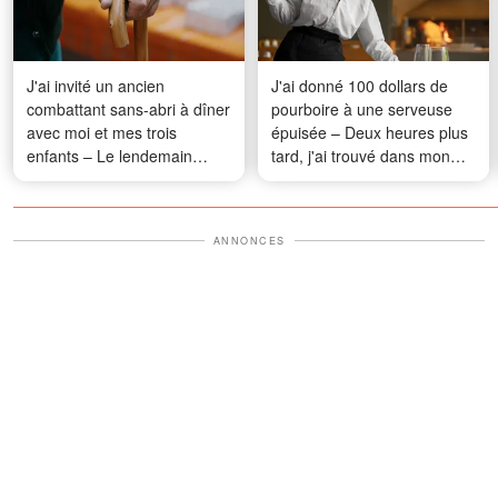
J'ai invité un ancien
J'ai donné 100 dollars de
combattant sans-abri à dîner
pourboire à une serveuse
avec moi et mes trois
épuisée – Deux heures plus
enfants – Le lendemain
tard, j'ai trouvé dans mon
matin, cinq voitures de police
sac de plats à emporter
ont encerclé ma maison
quelque chose que je n'étais
pas censé voir
ANNONCES