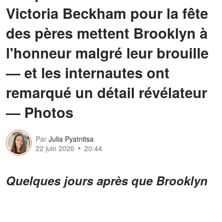
Victoria Beckham pour la fête
des pères mettent Brooklyn à
l'honneur malgré leur brouille
— et les internautes ont
remarqué un détail révélateur
— Photos
Par
Julia Pyatnitsa
22 juin 2026
20:44
Quelques jours après que Brooklyn
Beckham a semblé plaisanter sur la
rumeur de dispute au sein de sa