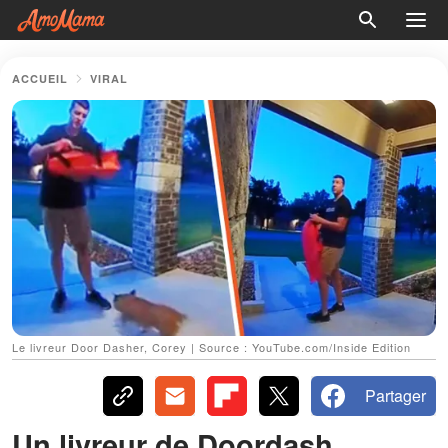
ACCUEIL
VIRAL
Le livreur Door Dasher, Corey | Source : YouTube.com/Inside Edition
Partager
Un livreur de Doordash