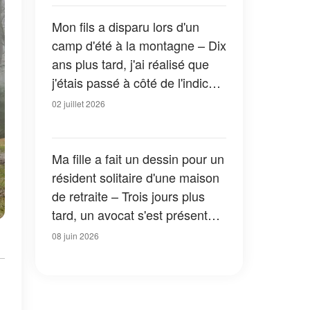
mère lui donne une leçon
Mon fils a disparu lors d'un
camp d'été à la montagne – Dix
ans plus tard, j'ai réalisé que
j'étais passé à côté de l'indice
le plus important
02 juillet 2026
Ma fille a fait un dessin pour un
résident solitaire d'une maison
de retraite – Trois jours plus
tard, un avocat s'est présenté à
notre porte
08 juin 2026