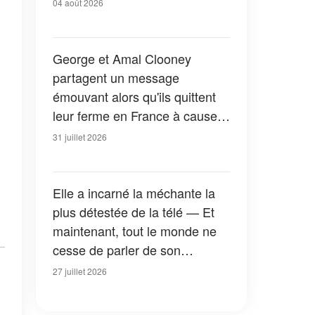
04 août 2026
George et Amal Clooney
partagent un message
émouvant alors qu'ils quittent
leur ferme en France à cause
des feux de forêt — Tous les
31 juillet 2026
détails
Elle a incarné la méchante la
plus détestée de la télé — Et
maintenant, tout le monde ne
cesse de parler de son
apparition dans la nouvelle
27 juillet 2026
version de « La Petite Maison
dans la prairie » — Photos