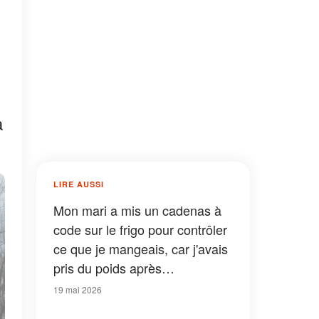
a
LIRE AUSSI
Mon mari a mis un cadenas à
code sur le frigo pour contrôler
ce que je mangeais, car j'avais
pris du poids après
l'accouchement – mais il ne
19 mai 2026
s'attendait pas à ce que sa