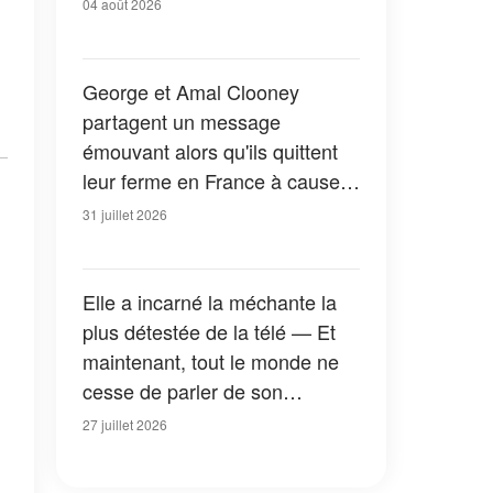
04 août 2026
George et Amal Clooney
partagent un message
émouvant alors qu'ils quittent
leur ferme en France à cause
des feux de forêt — Tous les
31 juillet 2026
détails
Elle a incarné la méchante la
plus détestée de la télé — Et
maintenant, tout le monde ne
cesse de parler de son
apparition dans la nouvelle
27 juillet 2026
version de « La Petite Maison
dans la prairie » — Photos