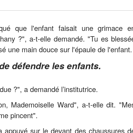
ué que l'enfant faisait une grimace e
hany ?", a-t-elle demandé. "Tu es blessé
sé une main douce sur l'épaule de l'enfant.
 de défendre les enfants.
rdue ?", a demandé l’institutrice.
n, Mademoiselle Ward", a-t-elle dit. "Me
me pincent".
t a appuyé sur le devant des chaussures d