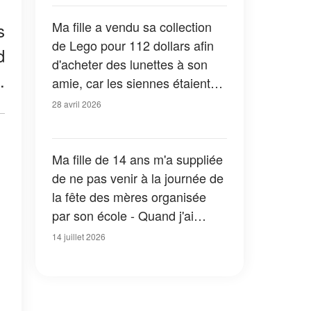
Ma fille a vendu sa collection
s
de Lego pour 112 dollars afin
d
d'acheter des lunettes à son
.
amie, car les siennes étaient
cassées et rafistolées avec du
28 avril 2026
ruban adhésif – ce qui s'est
passé le lendemain m'a fait
fondre en larmes
Ma fille de 14 ans m'a suppliée
de ne pas venir à la journée de
la fête des mères organisée
par son école - Quand j'ai
compris pourquoi, j'ai pleuré
14 juillet 2026
tout le long du chemin du
retour