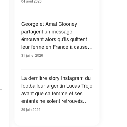
04 août 2026
George et Amal Clooney
partagent un message
émouvant alors qu'ils quittent
leur ferme en France à cause
des feux de forêt — Tous les
31 juillet 2026
détails
La dernière story Instagram du
footballeur argentin Lucas Trejo
avant que sa femme et ses
enfants ne soient retrouvés
sous les décombres du
29 juin 2026
tremblement de terre