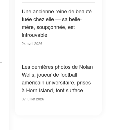
Une ancienne reine de beauté
tuée chez elle — sa belle-
mère, soupçonnée, est
introuvable
24 avril 2026
Les dernières photos de Nolan
Wells, joueur de football
américain universitaire, prises
à Horn Island, font surface
alors que sa mère rompt le
07 juillet 2026
silence