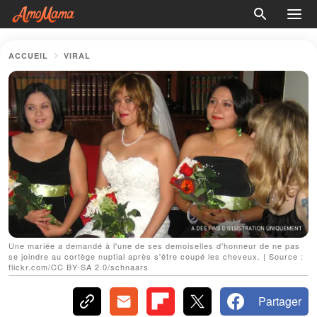
ACCUEIL
VIRAL
Une mariée a demandé à l'une de ses demoiselles d'honneur de ne pas
se joindre au cortège nuptial après s'être coupé les cheveux. | Source :
flickr.com/CC BY-SA 2.0/schnaars
Partager