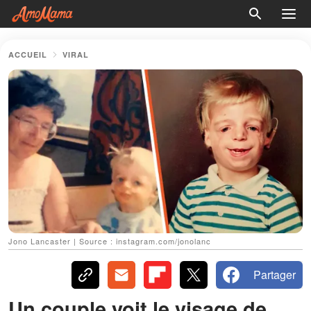
ACCUEIL
VIRAL
Jono Lancaster | Source : instagram.com/jonolanc
Partager
Un couple voit le visage de