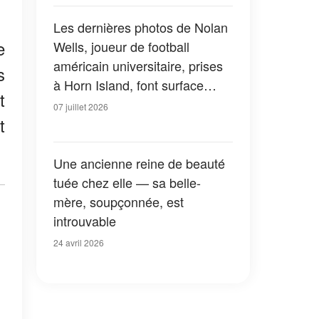
Les dernières photos de Nolan
e
Wells, joueur de football
américain universitaire, prises
s
à Horn Island, font surface
t
alors que sa mère rompt le
07 juillet 2026
t
silence
Une ancienne reine de beauté
tuée chez elle — sa belle-
mère, soupçonnée, est
introuvable
24 avril 2026