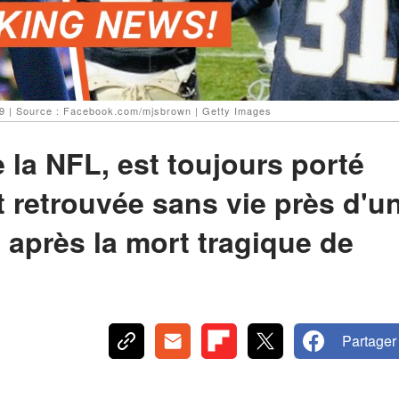
09 | Source : Facebook.com/mjsbrown | Getty Images
 la NFL, est toujours porté
t retrouvée sans vie près d'u
 après la mort tragique de
Partager