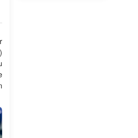
r
)
u
e
n