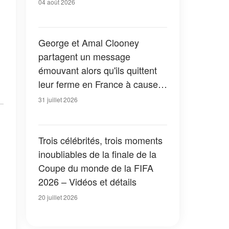
04 août 2026
George et Amal Clooney
partagent un message
émouvant alors qu'ils quittent
leur ferme en France à cause
des feux de forêt — Tous les
31 juillet 2026
détails
Trois célébrités, trois moments
inoubliables de la finale de la
Coupe du monde de la FIFA
2026 – Vidéos et détails
20 juillet 2026