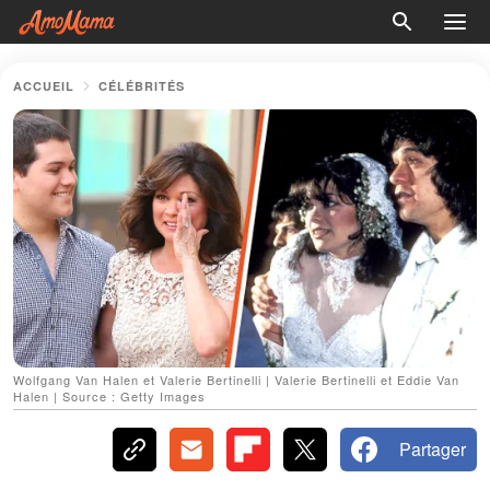
ACCUEIL
CÉLÉBRITÉS
Wolfgang Van Halen et Valerie Bertinelli | Valerie Bertinelli et Eddie Van
Halen | Source : Getty Images
Partager