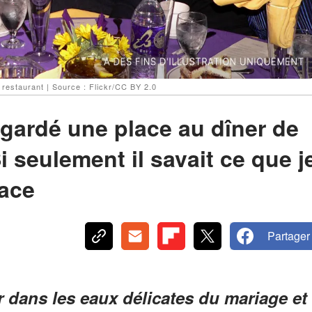
restaurant | Source : Flickr/CC BY 2.0
gardé une place au dîner de
i seulement il savait ce que j
lace
Partager
 dans les eaux délicates du mariage et