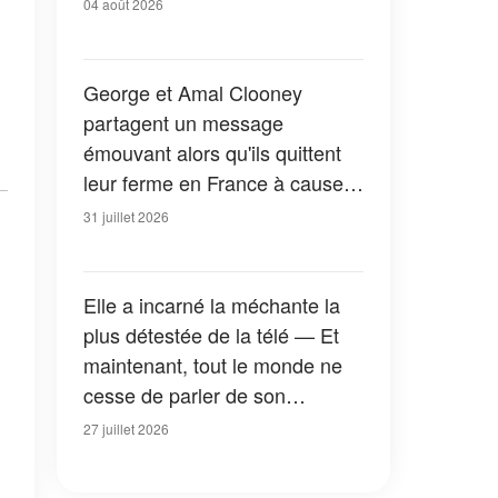
04 août 2026
George et Amal Clooney
partagent un message
émouvant alors qu'ils quittent
leur ferme en France à cause
des feux de forêt — Tous les
31 juillet 2026
détails
Elle a incarné la méchante la
plus détestée de la télé — Et
maintenant, tout le monde ne
cesse de parler de son
apparition dans la nouvelle
27 juillet 2026
version de « La Petite Maison
dans la prairie » — Photos