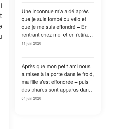
la maison que je t'ai donnée ?
i
»
Une inconnue m'a aidé après
t
que je suis tombé du vélo et
e
que je me suis effondré – En
rentrant chez moi et en retirant
u
mon casque, j'ai trouvé la
11 juin 2026
photo de ma fille disparue et
une note
Après que mon petit ami nous
a mises à la porte dans le froid,
ma fille s'est effondrée – puis
des phares sont apparus dans
l'obscurité
04 juin 2026