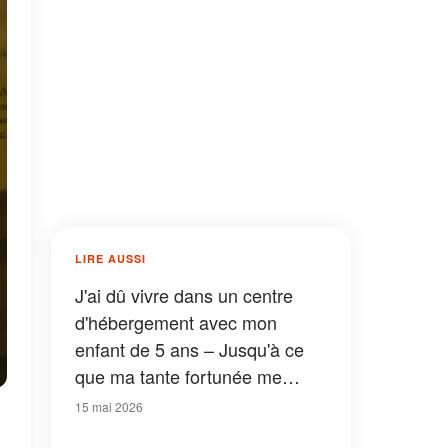
LIRE AUSSI
J'ai dû vivre dans un centre
d'hébergement avec mon
enfant de 5 ans – Jusqu'à ce
que ma tante fortunée me
repère et me dise : « Tes
15 mai 2026
parents ne t'ont-ils pas parlé de