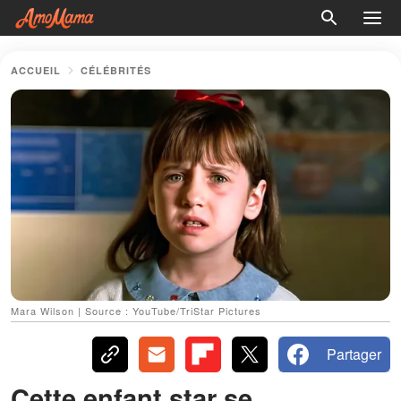
ACCUEIL
CÉLÉBRITÉS
Mara Wilson | Source : YouTube/TriStar Pictures
Partager
Cette enfant star se