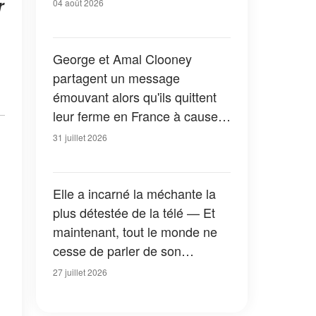
r
04 août 2026
George et Amal Clooney
partagent un message
émouvant alors qu'ils quittent
leur ferme en France à cause
des feux de forêt — Tous les
31 juillet 2026
détails
Elle a incarné la méchante la
plus détestée de la télé — Et
maintenant, tout le monde ne
cesse de parler de son
apparition dans la nouvelle
27 juillet 2026
version de « La Petite Maison
dans la prairie » — Photos