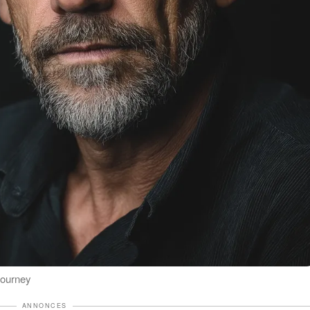
djourney
ANNONCES