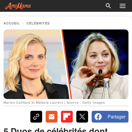
ACCUEIL
CÉLÉBRITÉS
Marion Cotillard et Mélanie Laurent | Source : Getty Images
Partager
5 Duos de célébrités dont