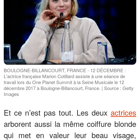
BOULOGNE-BILLANCOURT, FRANCE - 12 DÉCEMBRE :
L'actrice française Marion Cotillard assiste à une séance de
travail lors du One Planet Summit à la Seine Musicale le 12
décembre 2017 à Boulogne-Billancourt, France. | Source : Getty
Images
Et ce n’est pas tout. Les deux
actrices
arborent aussi la même coiffure blonde
qui met en valeur leur beau visage,