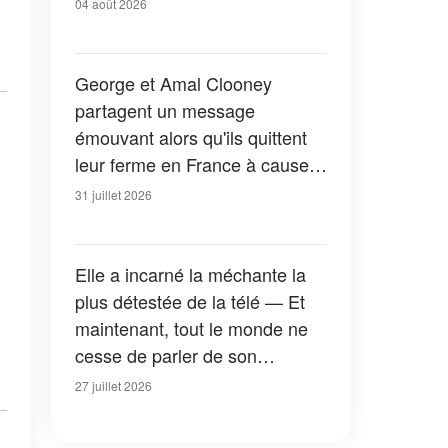
04 août 2026
George et Amal Clooney
partagent un message
émouvant alors qu'ils quittent
leur ferme en France à cause
des feux de forêt — Tous les
31 juillet 2026
détails
Elle a incarné la méchante la
plus détestée de la télé — Et
maintenant, tout le monde ne
cesse de parler de son
apparition dans la nouvelle
27 juillet 2026
version de « La Petite Maison
dans la prairie » — Photos