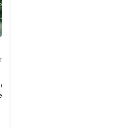
t
n
e