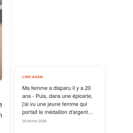
LIRE AUSSI
Ma femme a disparu il y a 20
ans - Puis, dans une épicerie,
e
j'ai vu une jeune femme qui
portait le médaillon d'argent
n
que je lui avais donné
26 février 2026