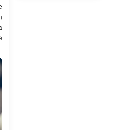
e
n
a
e