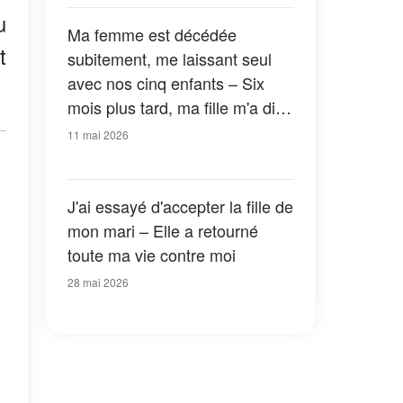
u
Ma femme est décédée
t
subitement, me laissant seul
avec nos cinq enfants – Six
mois plus tard, ma fille m'a dit :
« Maman a dit que tu ne devais
11 mai 2026
pas faire confiance à grand-
mère »
J'ai essayé d'accepter la fille de
mon mari – Elle a retourné
toute ma vie contre moi
28 mai 2026