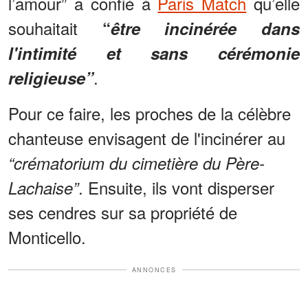
l’amour” a confié à
Paris Match
qu’elle
souhaitait
“
être incinérée dans
l'intimité et sans cérémonie
.
religieuse”
Pour ce faire, les proches de la célèbre
chanteuse envisagent de l'incinérer au
“crématorium du cimetière du Père-
. Ensuite, ils vont disperser
Lachaise”
ses cendres sur sa propriété de
Monticello.
ANNONCES