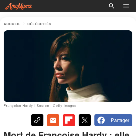
ACCUEIL
CÉLÉBRITÉS
Françoise Hardy I Source : Getty Images
Partager
Mort de Françoise Hardy : elle