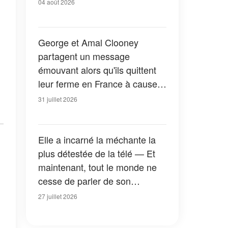
04 août 2026
George et Amal Clooney
partagent un message
émouvant alors qu'ils quittent
leur ferme en France à cause
des feux de forêt — Tous les
31 juillet 2026
détails
Elle a incarné la méchante la
plus détestée de la télé — Et
maintenant, tout le monde ne
cesse de parler de son
apparition dans la nouvelle
27 juillet 2026
version de « La Petite Maison
dans la prairie » — Photos