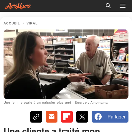
ACCUEIL
VIRAL
Une femme parle à un caissier plus âgé | Source : Amomama
Partager
Une cliente a traité mon