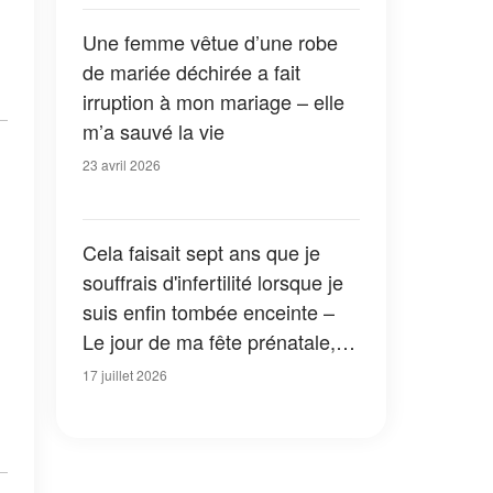
les donne ! »
Une femme vêtue d’une robe
de mariée déchirée a fait
irruption à mon mariage – elle
m’a sauvé la vie
23 avril 2026
Cela faisait sept ans que je
souffrais d'infertilité lorsque je
suis enfin tombée enceinte –
Le jour de ma fête prénatale,
un inconnu a frappé à ma porte
17 juillet 2026
à la recherche de mon mari