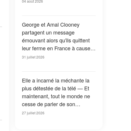
04 août 2026
George et Amal Clooney
partagent un message
émouvant alors qu'ils quittent
leur ferme en France à cause
des feux de forêt — Tous les
31 juillet 2026
détails
Elle a incarné la méchante la
plus détestée de la télé — Et
maintenant, tout le monde ne
cesse de parler de son
apparition dans la nouvelle
27 juillet 2026
version de « La Petite Maison
dans la prairie » — Photos