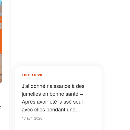
LIRE AUSSI
J'ai donné naissance à des
jumelles en bonne santé –
Après avoir été laissé seul
e
avec elles pendant une
journée, mon mari m'a dit : « Je
17 avril 2026
suis désolé, mais il faut qu'on