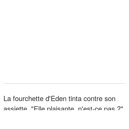
La fourchette d'Eden tinta contre son
assiette. "Elle plaisante, n'est-ce pas ?"
Margaret lui lance un regard fuyant