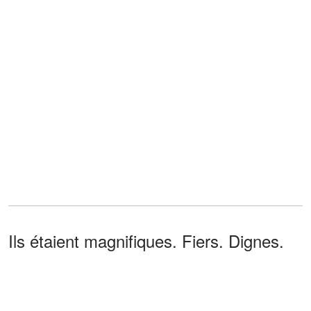
Ils étaient magnifiques. Fiers. Dignes.
J'ai repéré Charles et Evelyn près d'une
imposante sculpture en marbre,