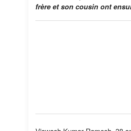
frère et son cousin ont ensuit
Viswash Kumar Ramesh, 38 ans,