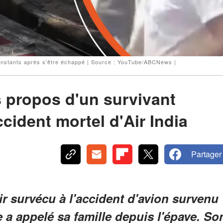
 instants après s'être échappé | Source : YouTube/ABCNews |
s propos d'un survivant
ccident mortel d'Air India
Partager
r survécu à l'accident d'avion survenu
 a appelé sa famille depuis l'épave. So