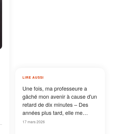
LIRE AUSSI
Une fois, ma professeure a
gâché mon avenir à cause d'un
retard de dix minutes – Des
années plus tard, elle me
suppliait de contourner les
17 mars 2026
règles pour elle