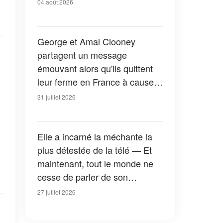
04 août 2026
George et Amal Clooney
partagent un message
émouvant alors qu'ils quittent
leur ferme en France à cause
des feux de forêt — Tous les
31 juillet 2026
détails
Elle a incarné la méchante la
plus détestée de la télé — Et
maintenant, tout le monde ne
cesse de parler de son
apparition dans la nouvelle
27 juillet 2026
version de « La Petite Maison
dans la prairie » — Photos