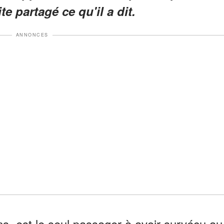
e partagé ce qu'il a dit.
ANNONCES
 est le seul passager à avoir survécu au