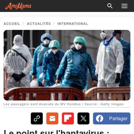
ACCUEIL
ACTUALITÉS
INTERNATIONAL
Les passagers sont évacués du MV Hondius | Source : Getty Images
Partager
Le point sur l'hantavirus :