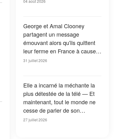
04 août 2026
George et Amal Clooney
partagent un message
émouvant alors qu'ils quittent
leur ferme en France à cause
des feux de forêt — Tous les
31 juillet 2026
détails
Elle a incarné la méchante la
plus détestée de la télé — Et
maintenant, tout le monde ne
cesse de parler de son
apparition dans la nouvelle
27 juillet 2026
version de « La Petite Maison
dans la prairie » — Photos