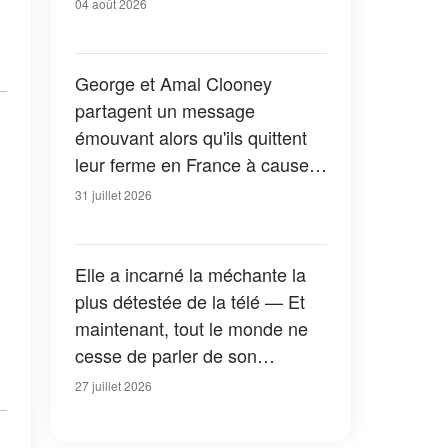
04 août 2026
George et Amal Clooney
partagent un message
émouvant alors qu'ils quittent
leur ferme en France à cause
des feux de forêt — Tous les
31 juillet 2026
détails
Elle a incarné la méchante la
plus détestée de la télé — Et
maintenant, tout le monde ne
cesse de parler de son
apparition dans la nouvelle
27 juillet 2026
version de « La Petite Maison
dans la prairie » — Photos