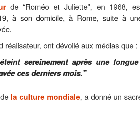
de “Roméo et Juliette”, en 1968, es
ur
19, à son domicile, à Rome, suite à un
vée.
 réalisateur, ont dévoilé aux médias que :
t éteint sereinement après une longue
ravée ces derniers mois.”
e de
, a donné un sacr
la culture mondiale