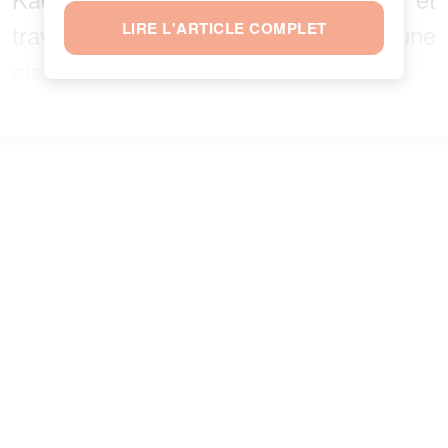
traverser les interviews avec une
LIRE L'ARTICLE COMPLET
aisance remarquable.