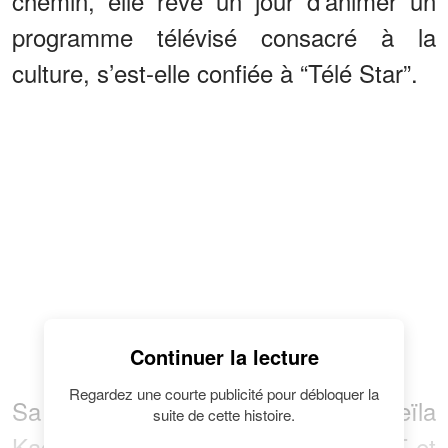
chemin, elle rêve un jour d’animer un
programme télévisé consacré à la
culture, s’est-elle confiée à “Télé Star”.
Continuer la lecture
Regardez une courte publicité pour débloquer la
Sa voix douce et posé permettent Leïla
suite de cette histoire.
Kaddour-Boudadi de présenter les JT et