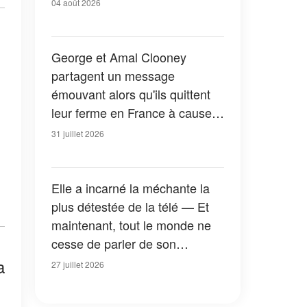
04 août 2026
George et Amal Clooney
partagent un message
émouvant alors qu'ils quittent
leur ferme en France à cause
des feux de forêt — Tous les
31 juillet 2026
détails
Elle a incarné la méchante la
plus détestée de la télé — Et
maintenant, tout le monde ne
cesse de parler de son
apparition dans la nouvelle
a
27 juillet 2026
version de « La Petite Maison
dans la prairie » — Photos