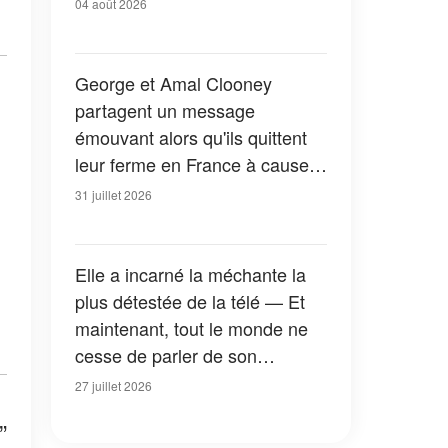
04 août 2026
George et Amal Clooney
partagent un message
émouvant alors qu'ils quittent
leur ferme en France à cause
des feux de forêt — Tous les
31 juillet 2026
détails
Elle a incarné la méchante la
plus détestée de la télé — Et
maintenant, tout le monde ne
cesse de parler de son
apparition dans la nouvelle
27 juillet 2026
version de « La Petite Maison
”
dans la prairie » — Photos