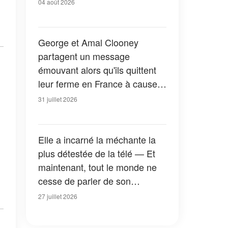
04 août 2026
George et Amal Clooney
partagent un message
émouvant alors qu'ils quittent
leur ferme en France à cause
des feux de forêt — Tous les
31 juillet 2026
détails
Elle a incarné la méchante la
plus détestée de la télé — Et
maintenant, tout le monde ne
cesse de parler de son
apparition dans la nouvelle
27 juillet 2026
version de « La Petite Maison
dans la prairie » — Photos