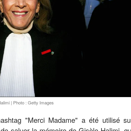
Halimi | Photo : Getty Images
 hashtag "Merci Madame" a été utilisé su
n de saluer la mémoire de Gisèle Halimi, qu