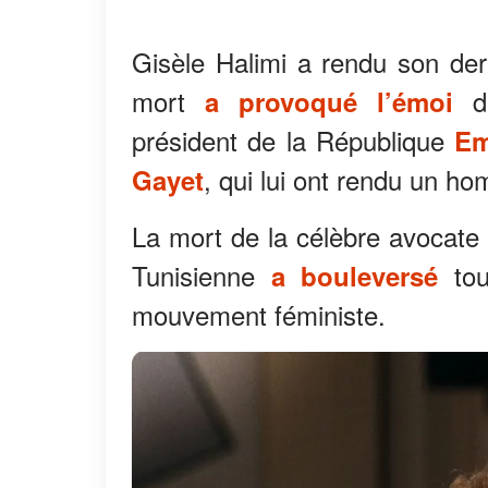
Gisèle Halimi a rendu son dern
mort
de
a provoqué l’émoi
président de la République
Em
, qui lui ont rendu un ho
Gayet
La mort de la célèbre avocate 
Tunisienne
tou
a bouleversé
mouvement féministe.