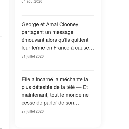
04 août 2026
George et Amal Clooney
partagent un message
émouvant alors qu'ils quittent
leur ferme en France à cause
des feux de forêt — Tous les
31 juillet 2026
détails
Elle a incarné la méchante la
plus détestée de la télé — Et
maintenant, tout le monde ne
cesse de parler de son
apparition dans la nouvelle
27 juillet 2026
version de « La Petite Maison
dans la prairie » — Photos