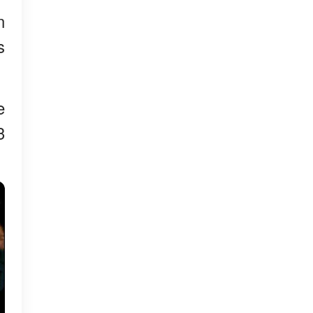
n
s
e
3