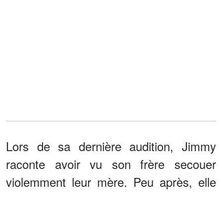
Lors de sa dernière audition, Jimmy
raconte avoir vu son frère secouer
violemment leur mère. Peu après, elle
aurait cessé de respirer. La mort serait
survenue entre octobre 2022 et janvier