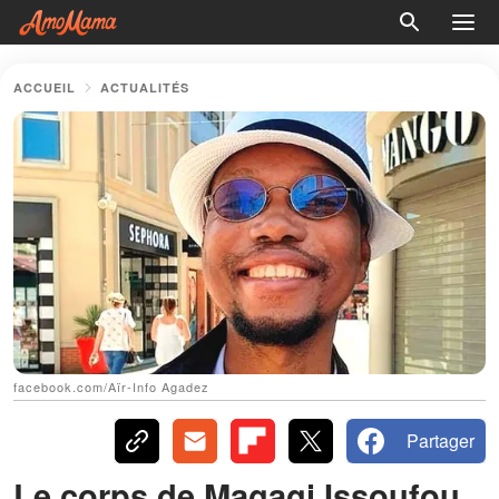
ACCUEIL
ACTUALITÉS
facebook.com/Aïr-Info Agadez
Partager
Le corps de Magagi Issoufou