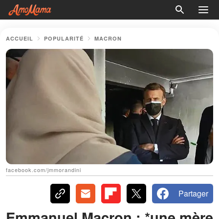
ACCUEIL
POPULARITÉ
MACRON
facebook.com/jmmorandini
Partager
Emmanuel Macron : *une mère