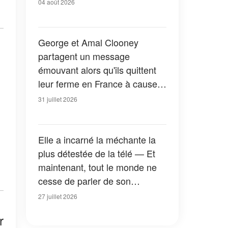
04 août 2026
George et Amal Clooney
partagent un message
émouvant alors qu'ils quittent
leur ferme en France à cause
des feux de forêt — Tous les
31 juillet 2026
détails
Elle a incarné la méchante la
plus détestée de la télé — Et
maintenant, tout le monde ne
cesse de parler de son
apparition dans la nouvelle
27 juillet 2026
version de « La Petite Maison
r
dans la prairie » — Photos