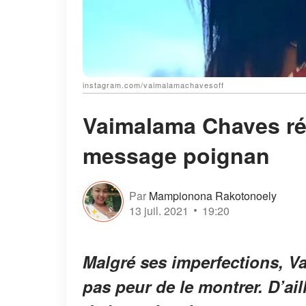
instagram.com/vaimalamachavesoff
Vaimalama Chaves révè
message poignan
Par
Mampionona Rakotonoely
13 juil. 2021
19:20
Malgré ses imperfections, V
pas peur de le montrer. D’ail