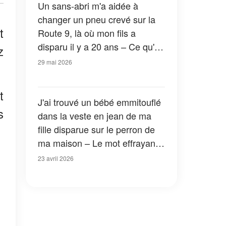
Un sans-abri m'a aidée à
changer un pneu crevé sur la
t
Route 9, là où mon fils a
disparu il y a 20 ans – Ce qu'il
z
a laissé sur mon siège
29 mai 2026
passager m'a bouleversée
t
J'ai trouvé un bébé emmitouflé
s
dans la veste en jean de ma
fille disparue sur le perron de
ma maison – Le mot effrayant
que j'ai sorti de la poche m'a
23 avril 2026
fait trembler les mains