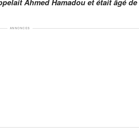
appelait Ahmed Hamadou et était âgé de
ANNONCES