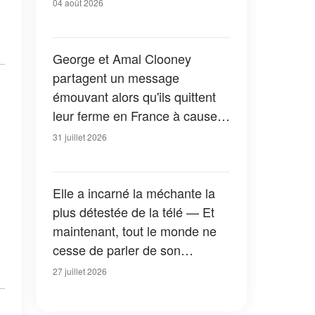
04 août 2026
George et Amal Clooney
partagent un message
émouvant alors qu'ils quittent
leur ferme en France à cause
des feux de forêt — Tous les
31 juillet 2026
détails
Elle a incarné la méchante la
plus détestée de la télé — Et
maintenant, tout le monde ne
cesse de parler de son
apparition dans la nouvelle
27 juillet 2026
version de « La Petite Maison
dans la prairie » — Photos