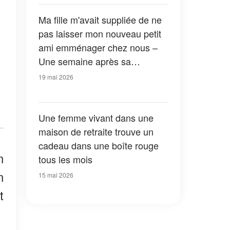
découvert
Ma fille m'avait suppliée de ne
pas laisser mon nouveau petit
ami emménager chez nous –
Une semaine après sa
disparition, le directeur m'a
19 mai 2026
appelée et m'a dit : « Elle a
laissé quelque chose pour vous
dans son casier »
Une femme vivant dans une
maison de retraite trouve un
cadeau dans une boîte rouge
n
tous les mois
n
15 mai 2026
t