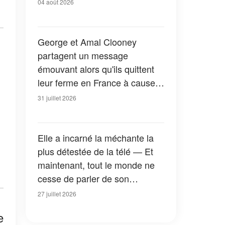
04 août 2026
George et Amal Clooney
partagent un message
émouvant alors qu'ils quittent
leur ferme en France à cause
des feux de forêt — Tous les
31 juillet 2026
détails
Elle a incarné la méchante la
plus détestée de la télé — Et
maintenant, tout le monde ne
cesse de parler de son
apparition dans la nouvelle
27 juillet 2026
version de « La Petite Maison
e
dans la prairie » — Photos