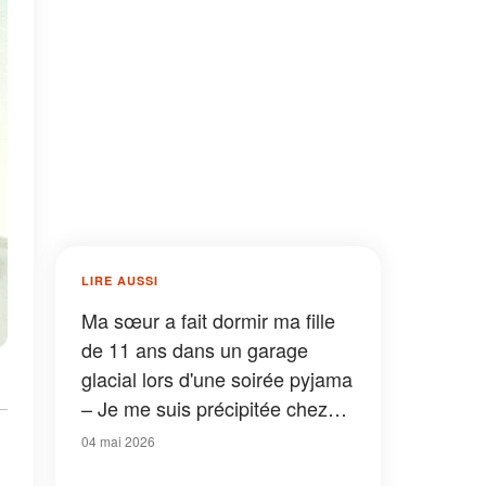
LIRE AUSSI
Ma sœur a fait dormir ma fille
de 11 ans dans un garage
glacial lors d'une soirée pyjama
– Je me suis précipitée chez
moi, mais rien n'aurait pu me
04 mai 2026
préparer à ce que j'ai