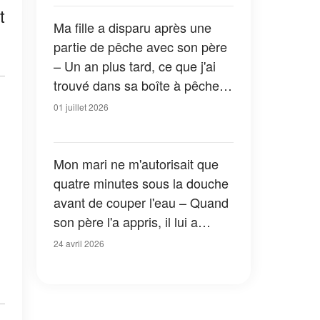
montrer »
t
Ma fille a disparu après une
partie de pêche avec son père
– Un an plus tard, ce que j'ai
trouvé dans sa boîte à pêche
m'a glacé le sang
01 juillet 2026
Mon mari ne m'autorisait que
quatre minutes sous la douche
avant de couper l'eau – Quand
son père l'a appris, il lui a
donné une leçon qu'il n'oubliera
24 avril 2026
jamais