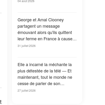
04 août 2026
George et Amal Clooney
partagent un message
émouvant alors qu'ils quittent
leur ferme en France à cause
des feux de forêt — Tous les
31 juillet 2026
détails
Elle a incarné la méchante la
plus détestée de la télé — Et
maintenant, tout le monde ne
cesse de parler de son
apparition dans la nouvelle
27 juillet 2026
version de « La Petite Maison
t
dans la prairie » — Photos