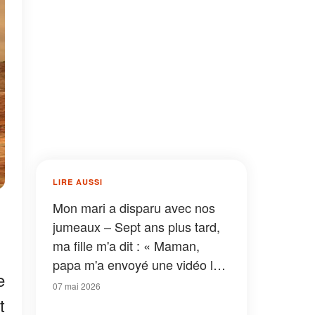
LIRE AUSSI
Mon mari a disparu avec nos
jumeaux – Sept ans plus tard,
ma fille m'a dit : « Maman,
papa m'a envoyé une vidéo la
e
veille de leur départ et m'a
07 mai 2026
t
demandé de ne pas te la