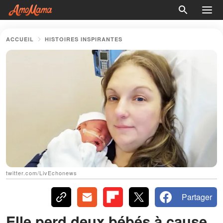
ACCUEIL
HISTOIRES INSPIRANTES
twitter.com/LivEchonews
Partager
Elle perd deux bébés à cause