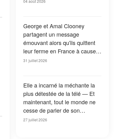
04 août 2026
George et Amal Clooney
partagent un message
émouvant alors qu'ils quittent
leur ferme en France à cause
des feux de forêt — Tous les
31 juillet 2026
détails
Elle a incarné la méchante la
plus détestée de la télé — Et
maintenant, tout le monde ne
cesse de parler de son
apparition dans la nouvelle
27 juillet 2026
version de « La Petite Maison
dans la prairie » — Photos