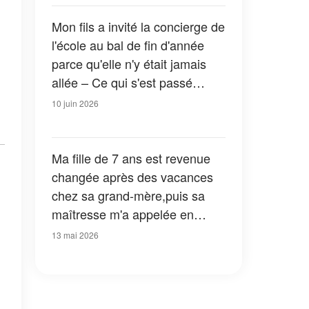
devez connaître la vérité. »
Mon fils a invité la concierge de
l'école au bal de fin d'année
parce qu'elle n'y était jamais
allée – Ce qui s'est passé
pendant leur danse a laissé
10 juin 2026
tout le monde sans voix
Ma fille de 7 ans est revenue
changée après des vacances
chez sa grand-mère,puis sa
maîtresse m'a appelée en
s'écriant : « Il faut que vous
13 mai 2026
voyiez son dessin ! Venez tout
de suite à l'école ! »