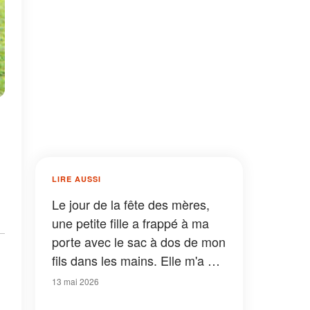
LIRE AUSSI
Le jour de la fête des mères,
une petite fille a frappé à ma
porte avec le sac à dos de mon
fils dans les mains. Elle m'a dit
: « C'est ça que vous
13 mai 2026
cherchiez, n'est-ce pas ? Vous